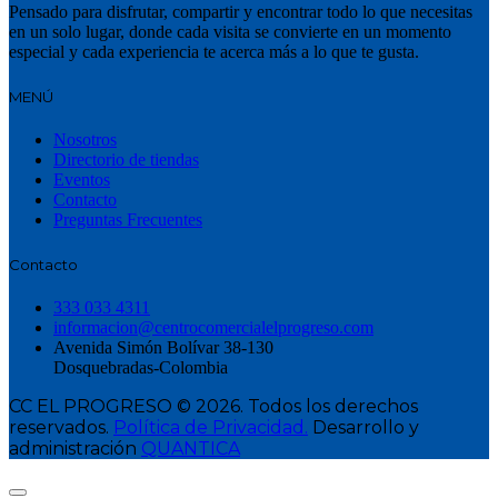
Pensado para disfrutar, compartir y encontrar todo lo que necesitas
en un solo lugar, donde cada visita se convierte en un momento
especial y cada experiencia te acerca más a lo que te gusta.
MENÚ
Nosotros
Directorio de tiendas
Eventos
Contacto
Preguntas Frecuentes
Contacto
333 033 4311
informacion@centrocomercialelprogreso.com
Avenida Simón Bolívar 38-130
Dosquebradas-Colombia
CC EL PROGRESO © 2026. Todos los derechos
reservados.
Política de Privacidad.
Desarrollo y
administración
QUANTICA