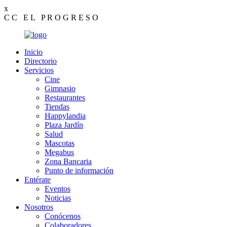
x
C
C
E
L
P
R
O
G
R
E
S
O
Inicio
Directorio
Servicios
Cine
Gimnasio
Restaurantes
Tiendas
Happylandia
Plaza Jardín
Salud
Mascotas
Megabus
Zona Bancaria
Punto de información
Entérate
Eventos
Noticias
Nosotros
Conócenos
Colaboradores