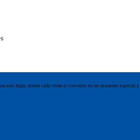
es
 un solo lugar, donde cada visita se convierte en un momento especial y 