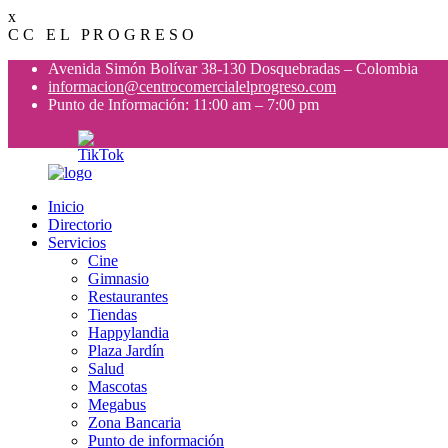
x
C
C
E
L
P
R
O
G
R
E
S
O
Avenida Simón Bolívar 38-130 Dosquebradas – Colombia
informacion@centrocomercialelprogreso.com
Punto de Información: 11:00 am – 7:00 pm
Inicio
Directorio
Servicios
Cine
Gimnasio
Restaurantes
Tiendas
Happylandia
Plaza Jardín
Salud
Mascotas
Megabus
Zona Bancaria
Punto de información