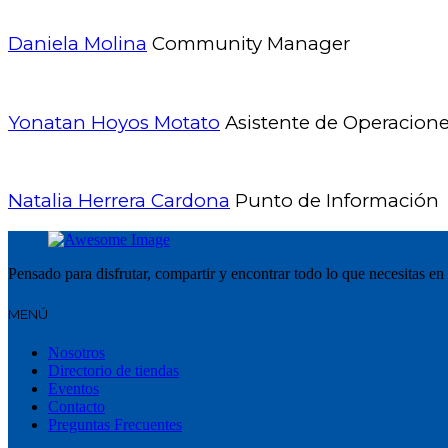
Daniela Molina
Community Manager
Yonatan Hoyos Motato
Asistente de Operacion
Natalia Herrera Cardona
Punto de Información
Pensado para disfrutar, compartir y encontrar todo lo que necesitas en
MENÚ
Nosotros
Directorio de tiendas
Eventos
Contacto
Preguntas Frecuentes