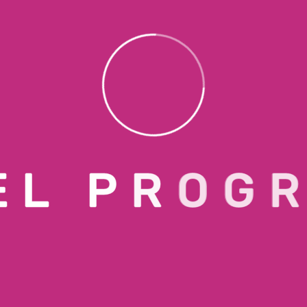
Este mes
Suscribirse al calendario
E
L
P
R
O
G
MENÚ
Nosotros