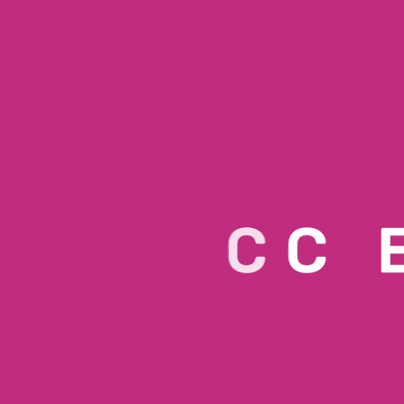
Jul
C
C
Pensado para disfrutar, compartir y