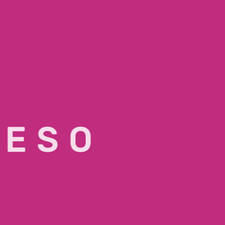
Sep
R
E
S
O
CONTACTO
333 033 4311