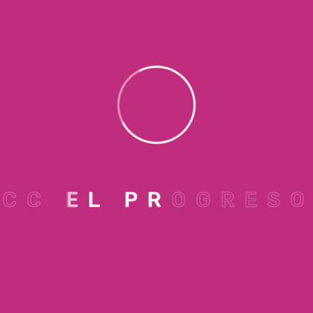
PET FRIENDLY
Aquí las mascotas también son parte de
la experiencia, porque los mejores
planes se disfrutan en compañía.
C
C
E
L
P
R
O
G
R
E
S
O
NO TE PIERDAS