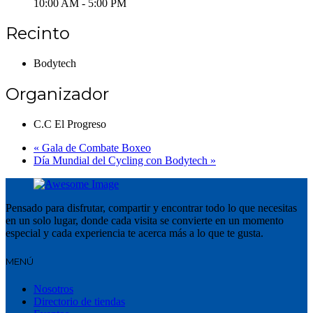
10:00 AM - 5:00 PM
Recinto
Bodytech
Organizador
C.C El Progreso
«
Gala de Combate Boxeo
Día Mundial del Cycling con Bodytech
»
Pensado para disfrutar, compartir y encontrar todo lo que necesitas
en un solo lugar, donde cada visita se convierte en un momento
especial y cada experiencia te acerca más a lo que te gusta.
MENÚ
Nosotros
Directorio de tiendas