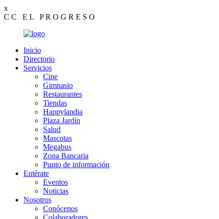
x
C
C
E
L
P
R
O
G
R
E
S
O
Inicio
Directorio
Servicios
Cine
Gimnasio
Restaurantes
Tiendas
Happylandia
Plaza Jardín
Salud
Mascotas
Megabus
Zona Bancaria
Punto de información
Entérate
Eventos
Noticias
Nosotros
Conócenos
Colaboradores