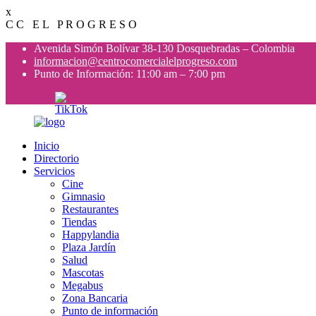
x
C
C
E
L
P
R
O
G
R
E
S
O
Avenida Simón Bolívar 38-130 Dosquebradas – Colombia
informacion@centrocomercialelprogreso.com
Punto de Información: 11:00 am – 7:00 pm
Inicio
Directorio
Servicios
Cine
Gimnasio
Restaurantes
Tiendas
Happylandia
Plaza Jardín
Salud
Mascotas
Megabus
Zona Bancaria
Punto de información