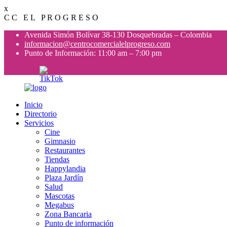
x
C
C
E
L
P
R
O
G
R
E
S
O
Avenida Simón Bolívar 38-130 Dosquebradas – Colombia
informacion@centrocomercialelprogreso.com
Punto de Información: 11:00 am – 7:00 pm
Inicio
Directorio
Servicios
Cine
Gimnasio
Restaurantes
Tiendas
Happylandia
Plaza Jardín
Salud
Mascotas
Megabus
Zona Bancaria
Punto de información