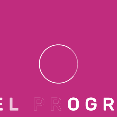
E
L
P
R
O
G