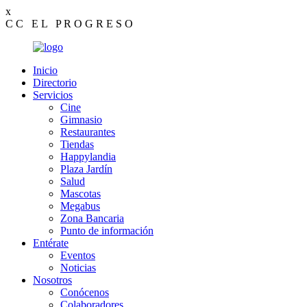
x
C
C
E
L
P
R
O
G
R
E
S
O
Inicio
Directorio
Servicios
Cine
Gimnasio
Restaurantes
Tiendas
Happylandia
Plaza Jardín
Salud
Mascotas
Megabus
Zona Bancaria
Punto de información
Entérate
Eventos
Noticias
Nosotros
Conócenos
Colaboradores