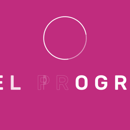
E
L
P
R
O
G
FAMILY
MEMBERSHIP