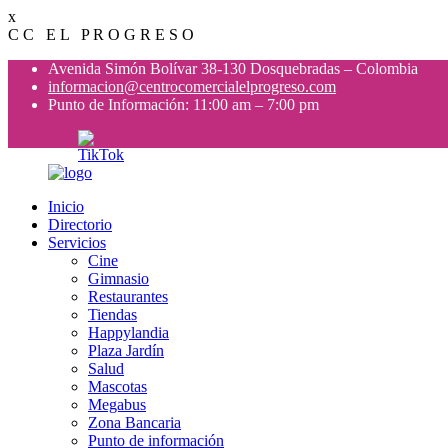
x
C
C
E
L
P
R
O
G
R
E
S
O
Avenida Simón Bolívar 38-130 Dosquebradas – Colombia
informacion@centrocomercialelprogreso.com
Punto de Información: 11:00 am – 7:00 pm
Inicio
Directorio
Servicios
Cine
Gimnasio
Restaurantes
Tiendas
Happylandia
Plaza Jardín
Salud
Mascotas
Megabus
Zona Bancaria
Punto de información