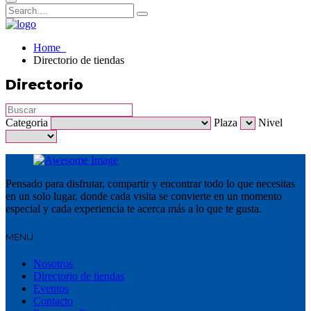
Home
Directorio de tiendas
Directorio
Categoria
Plaza
Nivel
Pensado para disfrutar, compartir y encontrar todo lo que necesitas
en un solo lugar, donde cada visita se convierte en un momento
especial y cada experiencia te acerca más a lo que te gusta.
MENÚ
Nosotros
Directorio de tiendas
Eventos
Contacto