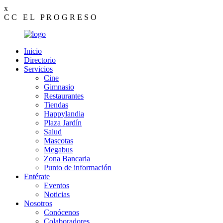
x
C
C
E
L
P
R
O
G
R
E
S
O
Inicio
Directorio
Servicios
Cine
Gimnasio
Restaurantes
Tiendas
Happylandia
Plaza Jardín
Salud
Mascotas
Megabus
Zona Bancaria
Punto de información
Entérate
Eventos
Noticias
Nosotros
Conócenos
Colaboradores