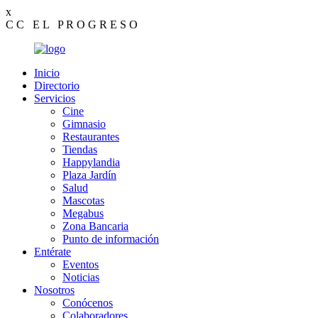
x
C
C
E
L
P
R
O
G
R
E
S
O
Inicio
Directorio
Servicios
Cine
Gimnasio
Restaurantes
Tiendas
Happylandia
Plaza Jardín
Salud
Mascotas
Megabus
Zona Bancaria
Punto de información
Entérate
Eventos
Noticias
Nosotros
Conócenos
Colaboradores