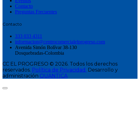
Eventos
Contacto
Preguntas Frecuentes
Contacto
333 033 4311
informacion@centrocomercialelprogreso.com
Avenida Simón Bolívar 38-130
Dosquebradas-Colombia
CC EL PROGRESO © 2026. Todos los derechos
reservados.
Política de Privacidad.
Desarrollo y
administración
QUANTICA