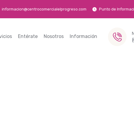
informacion@centrocomercialelprogreso.com
Punto de Informaci
vicios
Entérate
Nosotros
Información
ES ARENAS