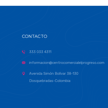
CONTACTO
333 033 4311
informacion@centrocomercialelprogreso.com
Avenida Simón Bolívar 38-130
Dosquebradas-Colombia