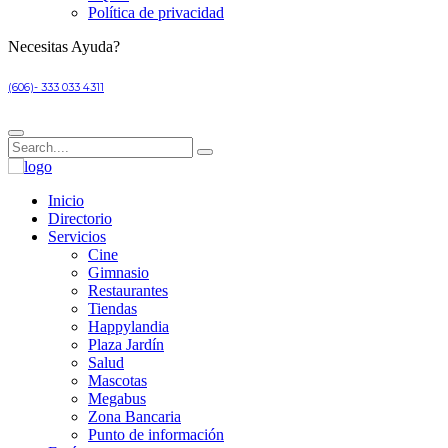
Política de privacidad
Necesitas Ayuda?
(606)- 333 033 4311
Inicio
Directorio
Servicios
Cine
Gimnasio
Restaurantes
Tiendas
Happylandia
Plaza Jardín
Salud
Mascotas
Megabus
Zona Bancaria
Punto de información