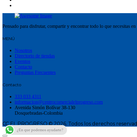
Pensado para disfrutar, compartir y encontrar todo lo que necesitas en
MENÚ
Nosotros
Directorio de tiendas
Eventos
Contacto
Preguntas Frecuentes
Contacto
333 033 4311
informacion@centrocomercialelprogreso.com
Avenida Simón Bolívar 38-130
Dosquebradas-Colombia
CC EL PROGRESO © 2026. Todos los derechos reservad
¿En que podemos ayudarte?