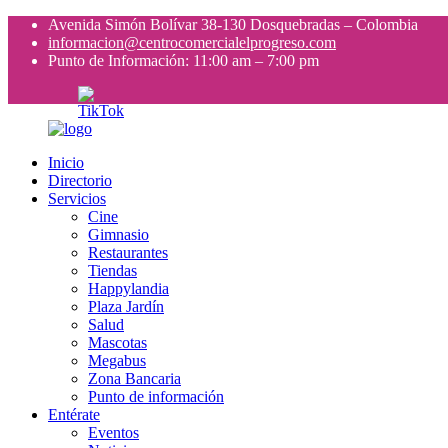
Avenida Simón Bolívar 38-130 Dosquebradas – Colombia
informacion@centrocomercialelprogreso.com
Punto de Información: 11:00 am – 7:00 pm
Inicio
Directorio
Servicios
Cine
Gimnasio
Restaurantes
Tiendas
Happylandia
Plaza Jardín
Salud
Mascotas
Megabus
Zona Bancaria
Punto de información
Entérate
Eventos