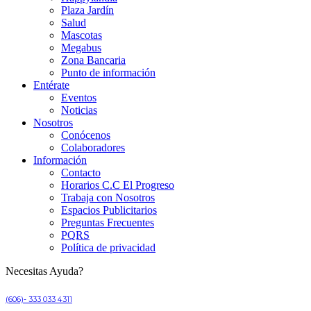
Plaza Jardín
Salud
Mascotas
Megabus
Zona Bancaria
Punto de información
Entérate
Eventos
Noticias
Nosotros
Conócenos
Colaboradores
Información
Contacto
Horarios C.C El Progreso
Trabaja con Nosotros
Espacios Publicitarios
Preguntas Frecuentes
PQRS
Política de privacidad
Necesitas Ayuda?
(606)- 333 033 4311