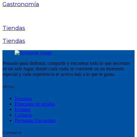
Gastronomía
Tiendas
Tiendas
Pensado para disfrutar, compartir y encontrar todo lo que necesitas
en un solo lugar, donde cada visita se convierte en un momento
especial y cada experiencia te acerca más a lo que te gusta.
MENÚ
Nosotros
Directorio de tiendas
Eventos
Contacto
Preguntas Frecuentes
Contacto