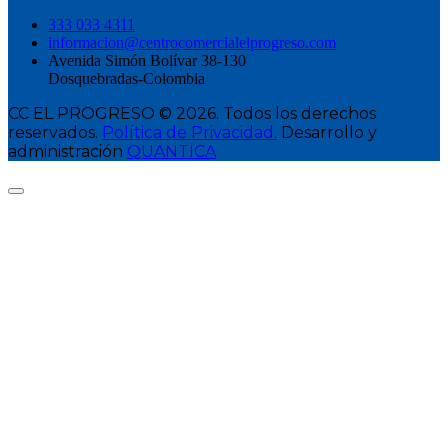
333 033 4311
informacion@centrocomercialelprogreso.com
Avenida Simón Bolívar 38-130
Dosquebradas-Colombia
CC EL PROGRESO © 2026. Todos los derechos
reservados.
Política de Privacidad.
Desarrollo y
administración
QUANTICA