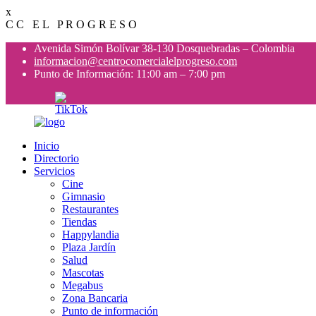
x
C
C
E
L
P
R
O
G
R
E
S
O
Avenida Simón Bolívar 38-130 Dosquebradas – Colombia
informacion@centrocomercialelprogreso.com
Punto de Información: 11:00 am – 7:00 pm
Inicio
Directorio
Servicios
Cine
Gimnasio
Restaurantes
Tiendas
Happylandia
Plaza Jardín
Salud
Mascotas
Megabus
Zona Bancaria
Punto de información