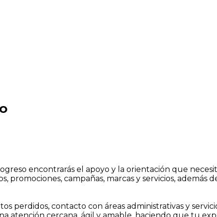
SO
greso encontrarás el apoyo y la orientación que necesita
s, promociones, campañas, marcas y servicios, además de 
s perdidos, contacto con áreas administrativas y servic
una atención cercana, ágil y amable, haciendo que tu exp