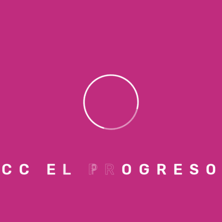
BIG JOHN
Creamos moda con estilo, calidad y
comodidad, ofreciendo prendas y
accesorios que acompañan el día a día de
nuestros clientes con las últimas
tendencias.
Piso:
Nivel 1
Local:
29
C
C
E
L
P
R
O
G
R
E
S
O