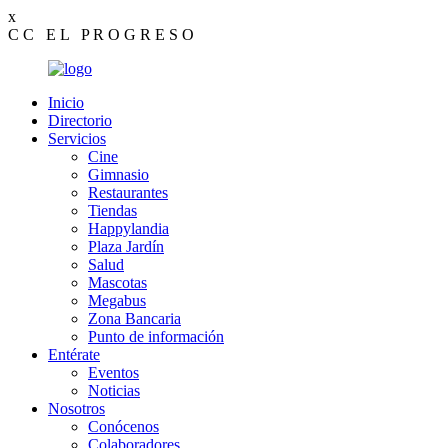
x
C
C
E
L
P
R
O
G
R
E
S
O
Inicio
Directorio
Servicios
Cine
Gimnasio
Restaurantes
Tiendas
Happylandia
Plaza Jardín
Salud
Mascotas
Megabus
Zona Bancaria
Punto de información
Entérate
Eventos
Noticias
Nosotros
Conócenos
Colaboradores